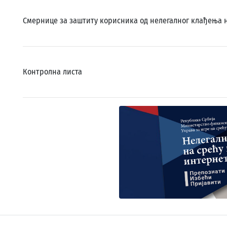
Смернице за заштиту корисника од нелегалног клађења 
Контролна листа