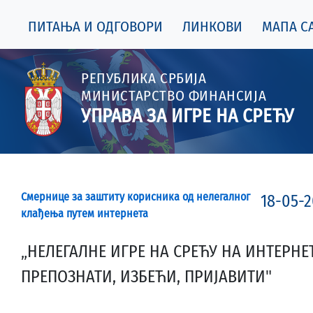
ПИТАЊА И ОДГОВОРИ
ЛИНКОВИ
МАПА СА
РЕПУБЛИКА СРБИЈА
МИНИСТАРСТВО ФИНАНСИЈА
УПРАВА ЗА ИГРЕ НА СРЕЋУ
Смернице за заштиту корисника од нелегалног
18-05-
клађења путем интернета
„НЕЛЕГАЛНЕ ИГРЕ НА СРЕЋУ НА ИНТЕРНЕТ
ПРЕПОЗНАТИ, ИЗБЕЋИ, ПРИЈАВИТИ"