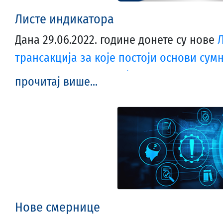
Листе индикатора
Дана 29.06.2022. године донете су нове
Управа за игре на срећу Републике Срби
трансакција за које постоји основи су
тероризма код приређивача игара на с
прочитај више...
и
Листе индикатора за препознавање ли
да се ради о прању новца или финанси
срећу у играчницама
, које су израђене
ризика и део су активности Акционог п
прања новца и финансирања тероризма 
посебне игре на срећу у играчницама и
комуникације број: 424-01-00225/2022-0
Нове смернице