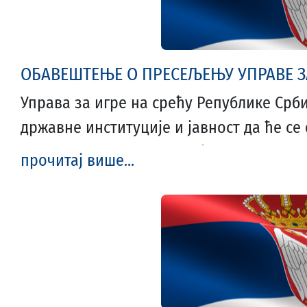
ОБАВЕШТЕЊЕ О ПРЕСЕЉЕЊУ УПРАВЕ ЗА
Управа за игре на срећу Републике Срб
државне институције и јавност да ће се 
Управе налазити на новој адреси у Беог
прочитај више...
Захтеви приређивача и други поднесци 
досадашњој адреси Београд, улица Омлад
О свим будућим изменама, Управа за и