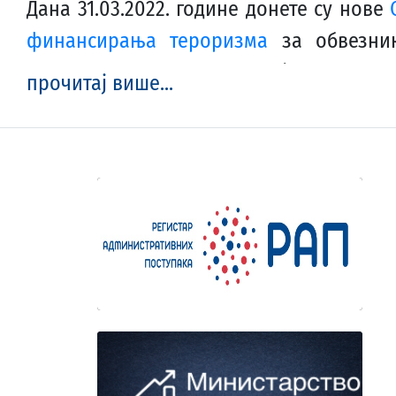
Дана 31.03.2022. године донете су нове
финансирања тероризма
за обвезник
играчницама и игре на срећу преко сре
прочитај више...
159/2022-01