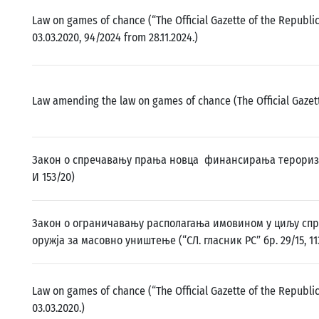
Law on games of chance (“The Official Gazette of the Republi
03.03.2020, 94/2024 from 28.11.2024.)
Law amending the law on games of chance (The Official Gazett
Закон о спречавању прања новца финансирања тероризма (
И 153/20)
Закон о ограничавању располагања имовином у циљу сп
оружја за масовно уништење (“СЛ. гласник РС” бр. 29/15, 113
Law on games of chance (“The Official Gazette of the Republi
03.03.2020.)