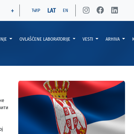
+
LAT
ЋИР
EN
ENJE
OVLAŠĆENE LABORATORIJE
VESTI
ARHIVA
не
зити
ој