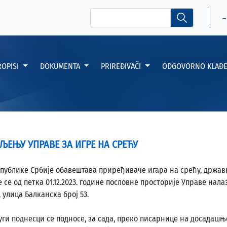
-
ROPISI
DOKUMENTA
PRIREĐIVAČI
ODGOVORNO KLAĐ
ЉЕЊУ УПРАВЕ ЗА ИГРЕ НА СРЕЋУ
епублике Србије обавештава приређиваче игара на срећу, држав
е се од петка 01.12.2023. године пословне просторије Управе нала
 улица Балканска број 53.
ги поднесци се подносе, за сада, преко писарнице на досадашњ