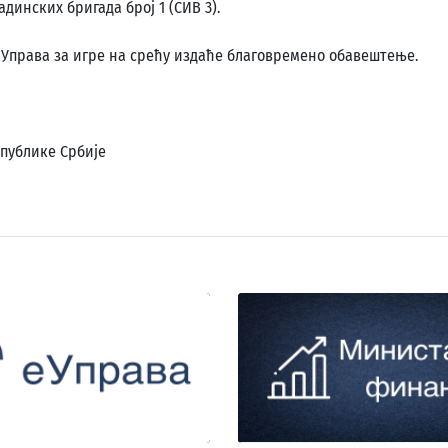
динских бригада број 1 (СИВ 3).
 Управа за игре на срећу издаће благовремено обавештење.
епублике Србије