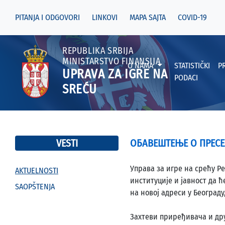
PITANJA I ODGOVORI
LINKOVI
MAPA SAJTA
COVID-19
REPUBLIKA SRBIJA
MINISTARSTVO FINANSIJA
O NAMA
STATISTIČKI
P
UPRAVA ZA IGRE NA
PODACI
SREĆU
VESTI
ОБАВЕШТЕЊЕ О ПРЕСЕ
Управа за игре на срећу Р
AKTUELNOSTI
институције и јавност да ћ
SAOPŠTENJA
на новој адреси у Београду,
Захтеви приређивача и дру